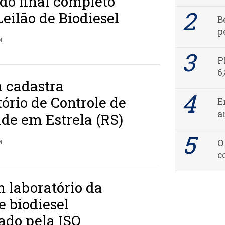
do final completo
Leilão de Biodiesel
B
p
M
P
6
 cadastra
ório de Controle de
E
a
de em Estrela (RS)
O
M
c
 laboratório da
e biodiesel
ado pela ISO