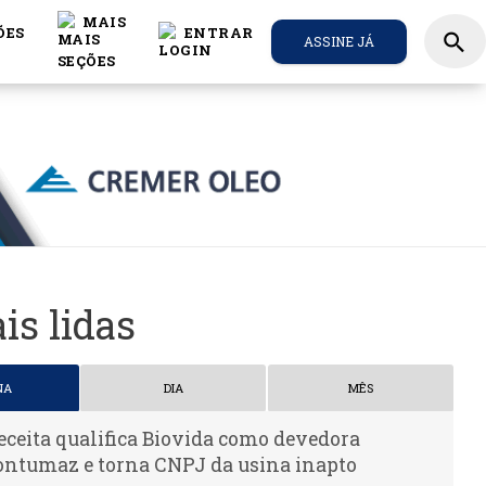
MAIS
ÕES
ENTRAR
search
ASSINE JÁ
is lidas
NA
DIA
MÊS
eceita qualifica Biovida como devedora
ontumaz e torna CNPJ da usina inapto