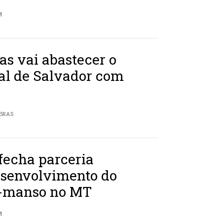
M
as vai abastecer o
al de Salvador com
BRAS
 fecha parceria
esenvolvimento do
-manso no MT
M