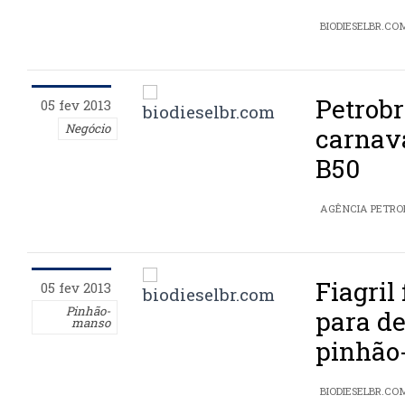
BIODIESELBR.CO
Petrobr
05 fev 2013
Negócio
carnav
B50
AGÊNCIA PETRO
Fiagril
05 fev 2013
Pinhão-
para d
manso
pinhão
BIODIESELBR.CO