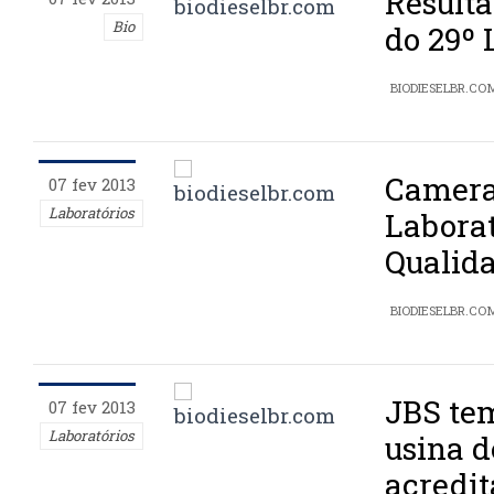
Resulta
Bio
do 29º 
BIODIESELBR.CO
Camera
07 fev 2013
Laboratórios
Laborat
Qualida
BIODIESELBR.CO
JBS tem
07 fev 2013
Laboratórios
usina d
acredit