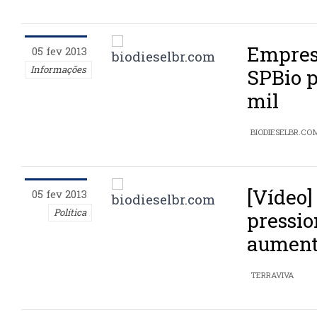
Empres
05 fev 2013
Informações
SPBio p
mil
BIODIESELBR.CO
[Vídeo]
05 fev 2013
Política
pressio
aument
TERRAVIVA