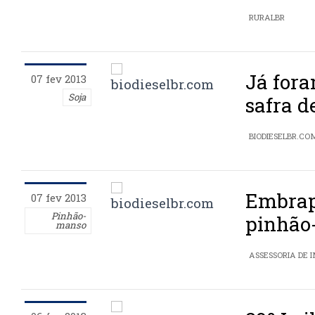
RURALBR
Já fora
07 fev 2013
Soja
safra d
BIODIESELBR.CO
Embrapa
07 fev 2013
Pinhão-
pinhão
manso
ASSESSORIA DE