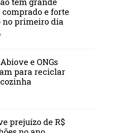
lão tem grande
 comprado e forte
 no primeiro dia
M
 Abiove e ONGs
am para reciclar
 cozinha
ve prejuízo de R$
hões no ano