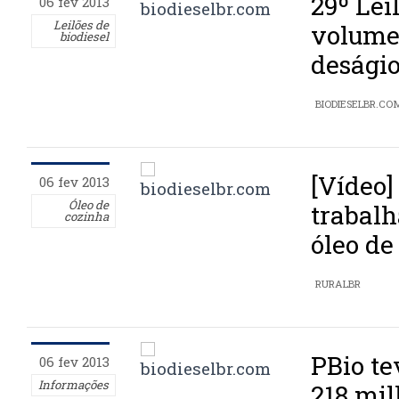
29º Lei
06 fev 2013
Leilões de
volume
biodiesel
deságio
BIODIESELBR.CO
[Vídeo]
06 fev 2013
Óleo de
trabalh
cozinha
óleo de
RURALBR
PBio te
06 fev 2013
Informações
218 mil