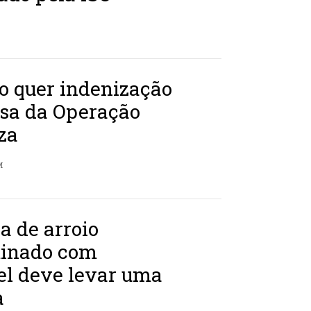
o quer indenização
usa da Operação
za
M
a de arroio
inado com
el deve levar uma
a