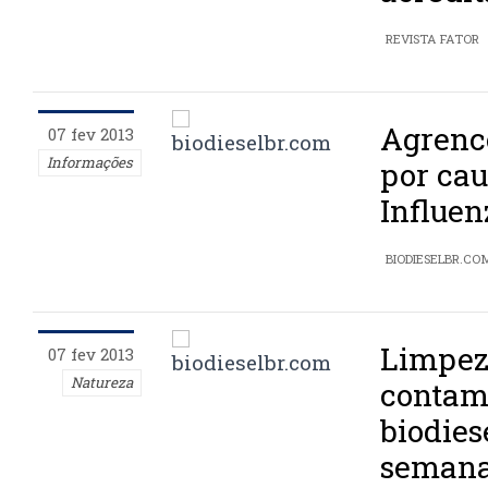
REVISTA FATOR
Agrenc
07 fev 2013
Informações
por ca
Influen
BIODIESELBR.CO
Limpez
07 fev 2013
Natureza
contam
biodies
seman