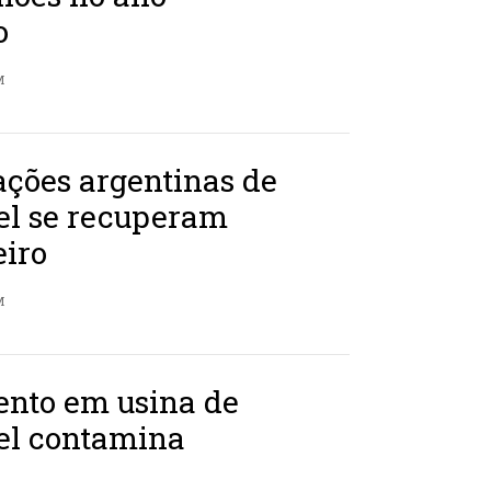
o
M
ções argentinas de
el se recuperam
eiro
M
nto em usina de
sel contamina