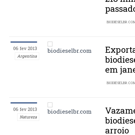
passad
BIODIESELBR.CO
Exporta
06 fev 2013
Argentina
biodies
em jan
BIODIESELBR.CO
Vazame
06 fev 2013
Natureza
biodie
arroio