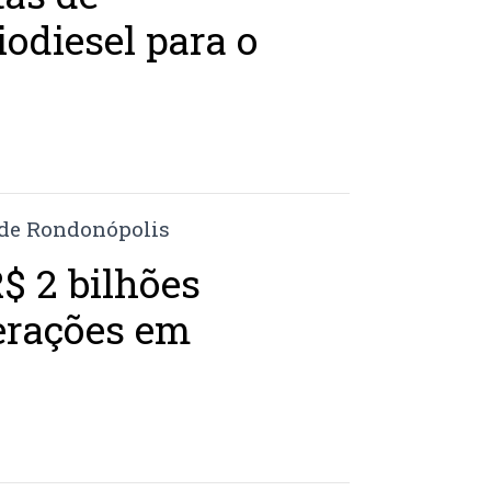
iodiesel para o
R$ 2 bilhões
erações em