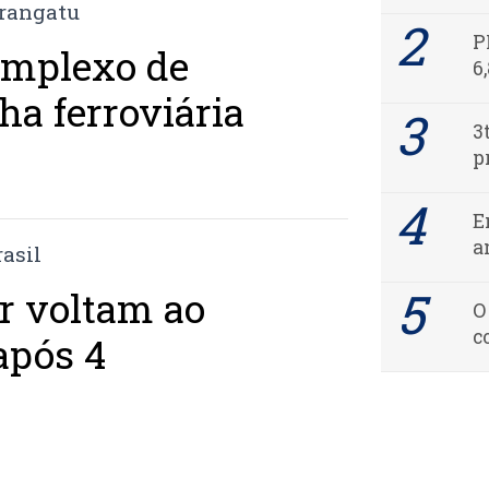
P
complexo de
6
ha ferroviária
3
p
E
a
r voltam ao
O
c
após 4