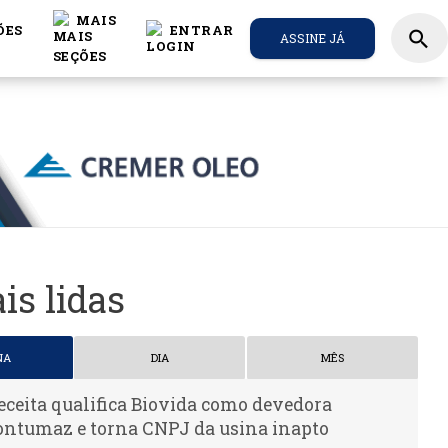
MAIS
ÕES
ENTRAR
search
ASSINE JÁ
is lidas
NA
DIA
MÊS
eceita qualifica Biovida como devedora
ontumaz e torna CNPJ da usina inapto