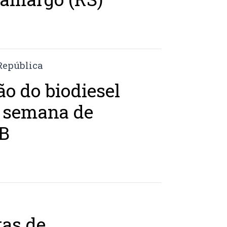
o do biodiesel
a semana de
3B
as de