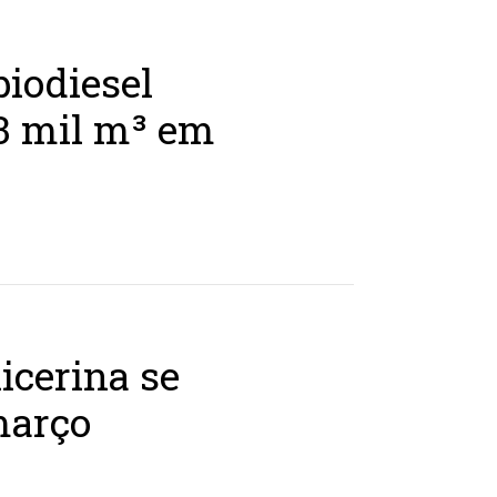
biodiesel
3 mil m³ em
icerina se
março