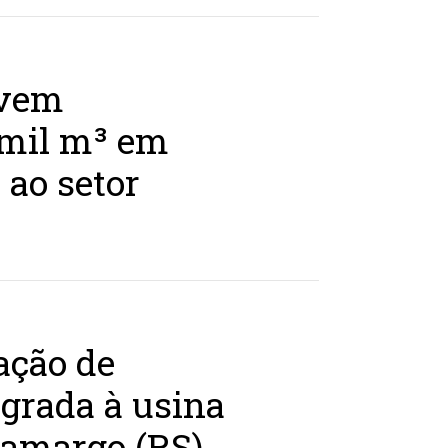
evem
 mil m³ em
 ao setor
ação de
grada à usina
Camargo (RS)