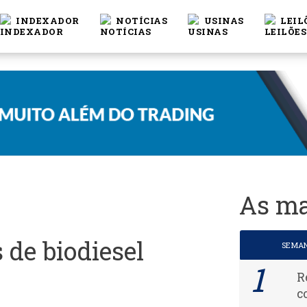
INDEXADOR
NOTÍCIAS
USINAS
LEIL
As ma
s de biodiesel
SEMA
R
c