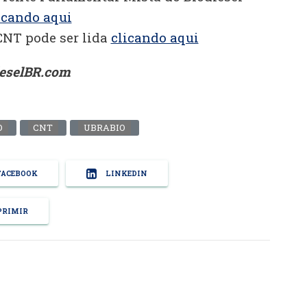
icando aqui
CNT pode ser lida
clicando aqui
ieselBR.com
O
CNT
UBRABIO
ACEBOOK
LINKEDIN
RIMIR