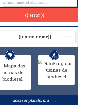
{{ error }}
{{usina.nome}}
acessar plataforma →