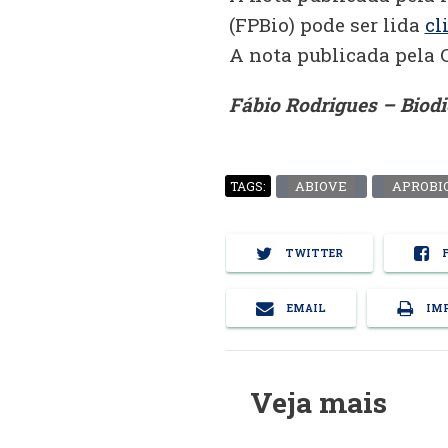
(FPBio) pode ser lida
cl
A nota publicada pela 
Fábio Rodrigues – Biod
ABIOVE
APROBI
TAGS:
TWITTER
F
EMAIL
IMP
Veja mais