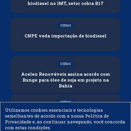
biodiesel no IMT, setor cobra B17
USINAS
CNPE veda importação de biodiesel
USINAS
Acelen Renováveis assina acordo com
Bunge para óleo de soja em projeto na
Bahia
USINAS
Utilizamos cookies essenciais e tecnologias
Conflitos e veto russo às exportações
semelhantes de acordo com a nossa Política de
ameaçam oferta global de diesel
Privacidade e, ao continuar navegando, você concorda
com estas condições.