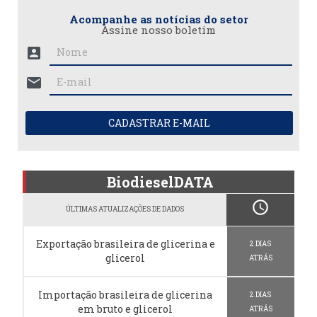
Acompanhe as notícias do setor
Assine nosso boletim
account_box
mail
CADASTRAR E-MAIL
BiodieselDATA
schedule
ÚLTIMAS ATUALIZAÇÕES DE DADOS
Exportação brasileira de glicerina e
2 DIAS
glicerol
ATRÁS
Importação brasileira de glicerina
2 DIAS
em bruto e glicerol
ATRÁS