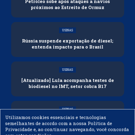
Petróleo sobe após ataques a navios
próximos ao Estreito de Ormuz
USINAS
Rússia suspende exportação de diesel;
entenda impacto para o Brasil
USINAS
[Atualizado] Lula acompanha testes de
biodiesel no IMT, setor cobra B17
USINAS
Utilizamos cookies essenciais e tecnologias
Governo adia reunião sobre mistura de
semelhantes de acordo com a nossa Política de
etanol na gasolina
Privacidade e, ao continuar navegando, você concorda