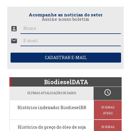
Acompanhe as notícias do setor
Assine nosso boletim
account_box
mail
CADASTRAR E-MAIL
BiodieselDATA
schedule
ÚLTIMAS ATUALIZAÇÕES DE DADOS
Histórico indexador BiodieselBR
19 HORAS
ATRÁS
Histórico do preço do óleo de soja
19 HORAS