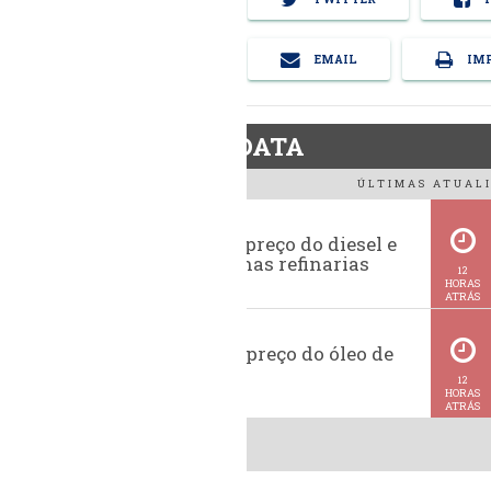
EMAIL
IMP
BiodieselDATA
ÚLTIMAS ATUALI
Evolução do preço do diesel e
da gasolina nas refinarias
12
HORAS
ATRÁS
Histórico do preço do óleo de
soja
12
HORAS
ATRÁS