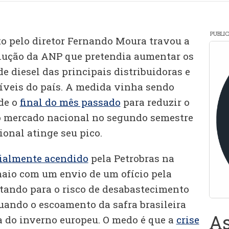
PUBLI
to pelo diretor Fernando Moura travou a
lução da ANP que pretendia aumentar os
e diesel das principais distribuidoras e
íveis do país. A medida vinha sendo
de o
final do mês passado
para reduzir o
 no mercado nacional no segundo semestre
nal atinge seu pico.
cialmente acendido
pela Petrobras na
aio com um envio de um ofício pela
rtando para o risco de desabastecimento
ando o escoamento da safra brasileira
As
 do inverno europeu. O medo é que a
crise