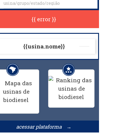
{{ error }}
{{usina.nome}}
acessar plataforma →