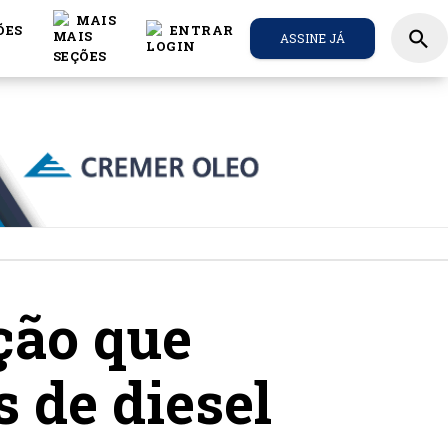
MAIS
ÕES
ENTRAR
search
ASSINE JÁ
ção que
 de diesel