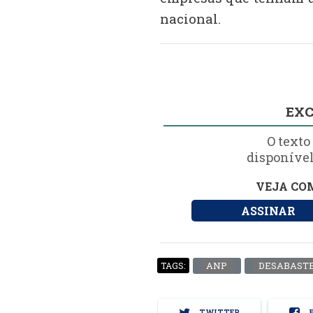
nacional.
EXC
O texto
disponível
VEJA COM
ASSINAR
ANP
DESABAST
TAGS:
TWITTER
F