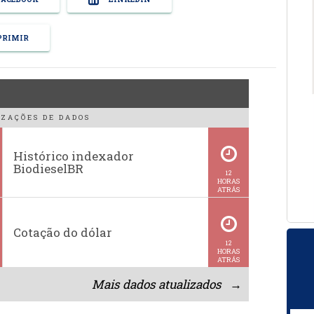
RIMIR
ZAÇÕES DE DADOS
Histórico indexador
BiodieselBR
12
HORAS
ATRÁS
Cotação do dólar
12
HORAS
ATRÁS
Mais dados atualizados →