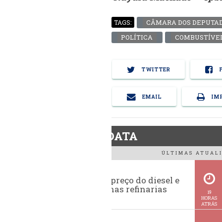
CÂMARA DOS DEPUTA
TAGS:
POLÍTICA
COMBUSTÍVEL
TWITTER
F
EMAIL
IMP
BiodieselDATA
ÚLTIMAS ATUALI
Evolução do preço do diesel e
da gasolina nas refinarias
19
HORAS
ATRÁS