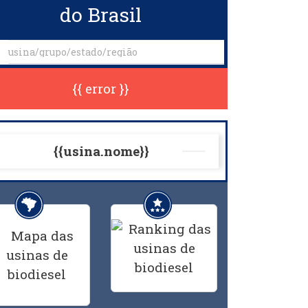
do Brasil
{{ error }}
{{usina.nome}}