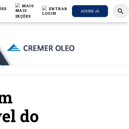
MAIS
ÕES
ENTRAR
search
ASSINE JÁ
em
el do