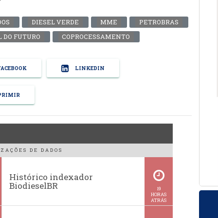
DOS
DIESEL VERDE
MME
PETROBRAS
 DO FUTURO
COPROCESSAMENTO
ACEBOOK
LINKEDIN
RIMIR
ZAÇÕES DE DADOS
Histórico indexador
BiodieselBR
19
HORAS
ATRÁS