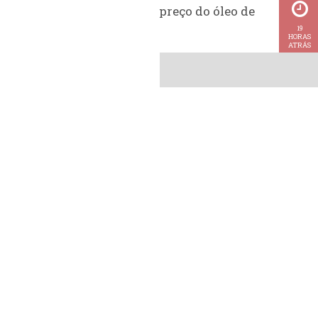
Histórico do preço do óleo de
soja
19
HORAS
ATRÁS