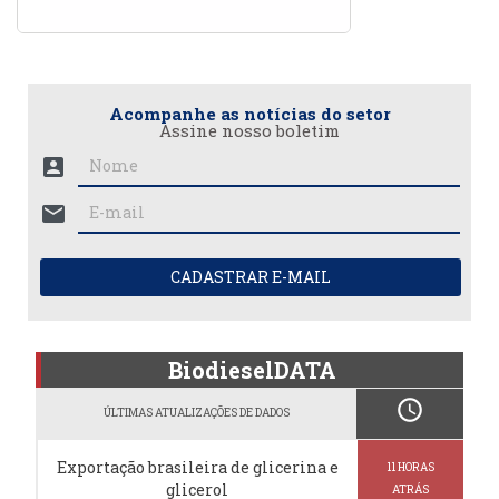
Acompanhe as notícias do setor
Assine nosso boletim
account_box
mail
CADASTRAR E-MAIL
BiodieselDATA
schedule
ÚLTIMAS ATUALIZAÇÕES DE DADOS
Exportação brasileira de glicerina e
11 HORAS
glicerol
ATRÁS