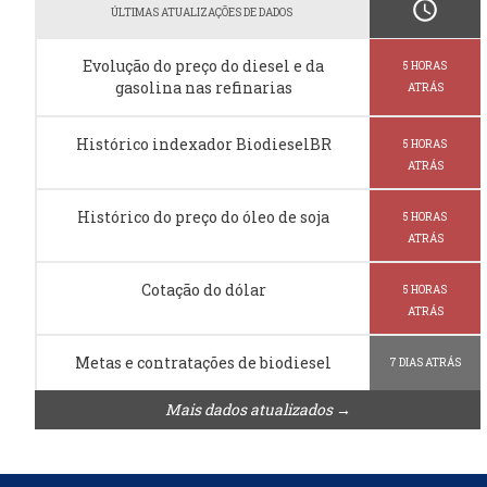
schedule
ÚLTIMAS ATUALIZAÇÕES DE DADOS
Evolução do preço do diesel e da
5 HORAS
gasolina nas refinarias
ATRÁS
Histórico indexador BiodieselBR
5 HORAS
ATRÁS
Histórico do preço do óleo de soja
5 HORAS
ATRÁS
Cotação do dólar
5 HORAS
ATRÁS
Metas e contratações de biodiesel
7 DIAS ATRÁS
Mais dados atualizados →