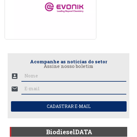
Acompanhe as notícias do setor
Assine nosso boletim
account_box
mail
CADASTRAR E-MAIL
BiodieselDATA