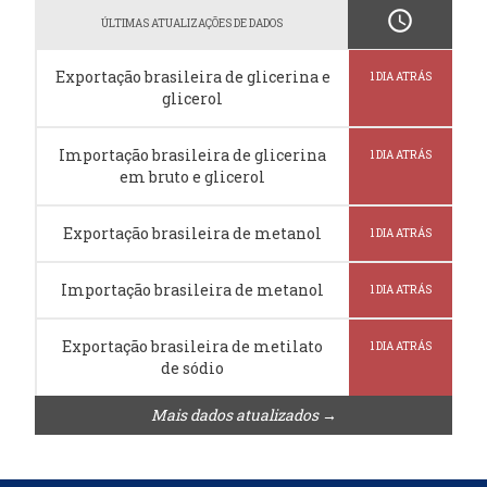
schedule
ÚLTIMAS ATUALIZAÇÕES DE DADOS
Exportação brasileira de glicerina e
1 DIA ATRÁS
glicerol
Importação brasileira de glicerina
1 DIA ATRÁS
em bruto e glicerol
Exportação brasileira de metanol
1 DIA ATRÁS
Importação brasileira de metanol
1 DIA ATRÁS
Exportação brasileira de metilato
1 DIA ATRÁS
de sódio
Mais dados atualizados →