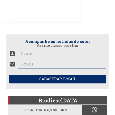
Acompanhe as notícias do setor
Assine nosso boletim
account_box
mail
CADASTRAR E-MAIL
BiodieselDATA
schedule
ÚLTIMAS ATUALIZAÇÕES DE DADOS