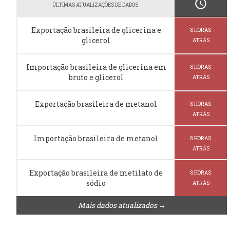
schedule
ÚLTIMAS ATUALIZAÇÕES DE DADOS
Exportação brasileira de glicerina e
8 HORAS
glicerol
ATRÁS
Importação brasileira de glicerina em
8 HORAS
bruto e glicerol
ATRÁS
Exportação brasileira de metanol
8 HORAS
ATRÁS
Importação brasileira de metanol
8 HORAS
ATRÁS
Exportação brasileira de metilato de
8 HORAS
sódio
ATRÁS
Mais dados atualizados →