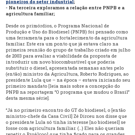
pioneiros do setor industrial
;
- Na terceira exploramos a relação entre PNPB e a
agricultura familiar;
Desde os primórdios, o Programa Nacional de
Produção e Uso do Biodiesel (PNPB) foi pensado como
uma ferramenta para o fortalecimento da agricultura
familiar. Este era um ponto que já estava claro na
primeira reunião do grupo de trabalho criado em julho
de 2003 para avaliar a viabilidade da proposta de
introduzir um novo biocombustível que poderia
substituir o diesel, apresentada semanas antes pelo
(então) ministro da Agricultura, Roberto Rodrigues, ao
presidente Lula que – na época – estava iniciando seu
primeiro mandato [leia mais sobre a concepção do
PNPB na reportagem “O programa que mudou o Brasil”
desta mesma série].
“Já no primeiro encontro do GT do biodiesel, o [então
ministro-chefe da Casa Civil] Zé Dirceu nos disse que
o presidente Lula só tinha interesse [no biodiesel] se
fosse com agricultura familiar. (...) Eles não queriam
repetir o Proálcool que tinha ficado para os grandes