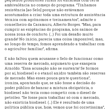
pequenos produtores rurais foi encarada com certa
ambivalência no começo do programa. “Tínhamos
resistência [ao Selo] porque não estávamos
acostumados a criar toda uma estrutura de assistência
técnica com agrônomos e treinamentos”, admite o
conselheiro da Caramuru, Alberto Borges. “Mas, para
cumprir as exigências do programa, nós saímos de
nossa zona de conforto. (...) Foi um desafio muito
grande! No início, parecia uma coisa impossível, mas,
ao longo do tempo, fomos aprendendo a trabalhar com
o agricultor familiar”, afirma.
E não faltou quem acusasse o Selo de funcionar como
uma reserva de mercado, argumento que exaspera
Arnoldo. “Essa acusação não se sustenta! Se formos
por aí, biodiesel e o etanol anidro também são reservas
de mercado. Mas esses pouca gente questiona”,
ironiza, apontando que, se não fosse a decisão do
poder público de bancar a mistura obrigatória, o
biodiesel não teria como competir com o diesel de
petróleo. “Se fosse para trabalhar só com o mercado,
não existiria biodiesel. (...) Ele é resultado de uma
política pública que, hoje, vemos que foi corretíssima”,