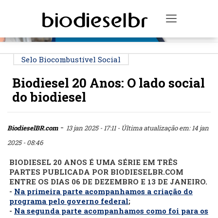
PUBLICIDADE
Toggle na
Selo Biocombustível Social
Biodiesel 20 Anos: O lado social
do biodiesel
-
BiodieselBR.com
13 jan 2025 - 17:11
- Última atualização em: 14 jan
2025 - 08:46
BIODIESEL 20 ANOS É UMA SÉRIE EM TRÊS
PARTES
PUBLICADA POR BIODIESELBR.COM
ENTRE OS DIAS 06 DE DEZEMBRO E 13 DE JANEIRO
.
-
Na primeira parte acompanhamos a criação do
programa pelo governo federal
;
-
Na segunda parte acompanhamos como foi para os