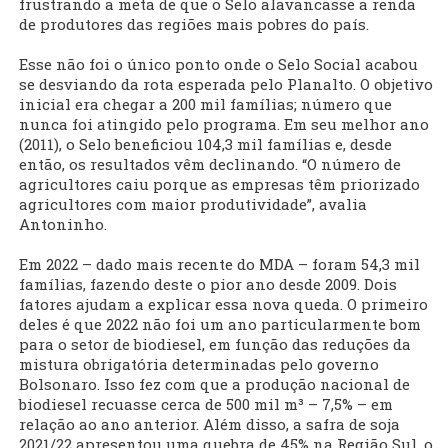
frustrando a meta de que o Selo alavancasse a renda
de produtores das regiões mais pobres do país.
Esse não foi o único ponto onde o Selo Social acabou
se desviando da rota esperada pelo Planalto. O objetivo
inicial era chegar a 200 mil famílias; número que
nunca foi atingido pelo programa. Em seu melhor ano
(2011), o Selo beneficiou 104,3 mil famílias e, desde
então, os resultados vêm declinando. “O número de
agricultores caiu porque as empresas têm priorizado
agricultores com maior produtividade”, avalia
Antoninho.
Em 2022 – dado mais recente do MDA – foram 54,3 mil
famílias, fazendo deste o pior ano desde 2009. Dois
fatores ajudam a explicar essa nova queda. O primeiro
deles é que 2022 não foi um ano particularmente bom
para o setor de biodiesel, em função das reduções da
mistura obrigatória determinadas pelo governo
Bolsonaro. Isso fez com que a produção nacional de
biodiesel recuasse cerca de 500 mil m³ – 7,5% – em
relação ao ano anterior. Além disso, a safra de soja
2021/22 apresentou uma quebra de 45% na Região Sul, o