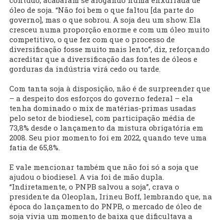
contudo, acabaram se afogando numa enxurrada de
óleo de soja. “Não foi bem o que faltou [da parte do
governo], mas o que sobrou. A soja deu um show. Ela
cresceu numa proporção enorme e com um óleo muito
competitivo, o que fez com que o processo de
diversificação fosse muito mais lento”, diz, reforçando
acreditar que a diversificação das fontes de óleos e
gorduras da indústria virá cedo ou tarde.
Com tanta soja à disposição, não é de surpreender que
– a despeito dos esforços do governo federal – ela
tenha dominado o mix de matérias-primas usadas
pelo setor de biodiesel, com participação média de
73,8% desde o lançamento da mistura obrigatória em
2008. Seu pior momento foi em 2022, quando teve uma
fatia de 65,8%.
E vale mencionar também que não foi só a soja que
ajudou o biodiesel. A via foi de mão dupla.
“Indiretamente, o PNPB salvou a soja”, crava o
presidente da Oleoplan, Irineu Boff, lembrando que, na
época do lançamento do PNPB, o mercado de óleo de
soja vivia um momento de baixa que dificultava a