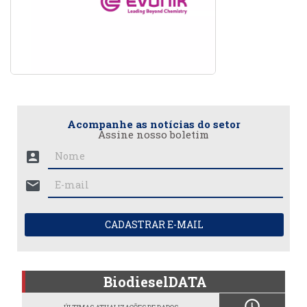
Acompanhe as notícias do setor
Assine nosso boletim
account_box
mail
CADASTRAR E-MAIL
BiodieselDATA
schedule