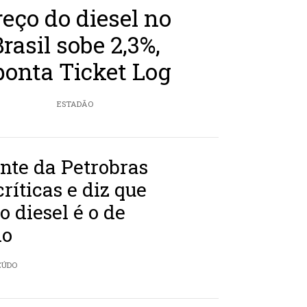
reço do diesel no
Brasil sobe 2,3%,
ponta Ticket Log
ESTADÃO
nte da Petrobras
críticas e diz que
o diesel é o de
do
EÚDO