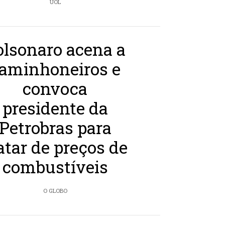
UOL
olsonaro acena a
aminhoneiros e
convoca
presidente da
Petrobras para
atar de preços de
combustíveis
O GLOBO