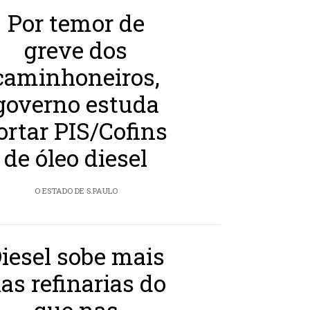
Por temor de
greve dos
caminhoneiros,
governo estuda
ortar PIS/Cofins
de óleo diesel
O ESTADO DE S.PAULO
iesel sobe mais
as refinarias do
que nas