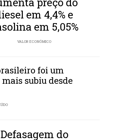
umenta preço do
diesel em 4,4% e
asolina em 5,05%
VALOR ECONÔMICO
brasileiro foi um
 mais subiu desde
o
EÚDO
Defasagem do