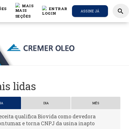
MAIS
ÕES
ENTRAR
search
ASSINE JÁ
is lidas
NA
DIA
MÊS
eceita qualifica Biovida como devedora
ontumaz e torna CNPJ da usina inapto