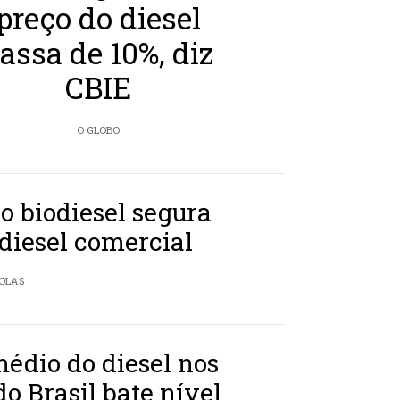
preço do diesel
assa de 10%, diz
CBIE
O GLOBO
o biodiesel segura
 diesel comercial
COLAS
édio do diesel nos
do Brasil bate nível