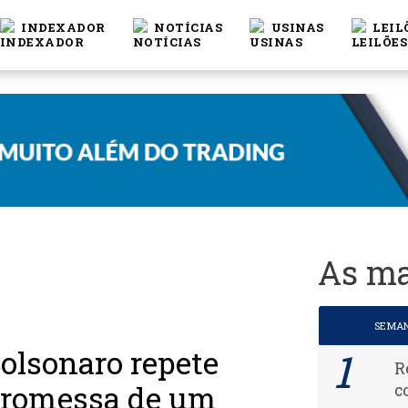
INDEXADOR
NOTÍCIAS
USINAS
LEIL
As ma
SEMA
olsonaro repete
R
romessa de um
c