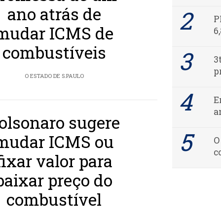
ano atrás de
P
mudar ICMS de
6
combustíveis
3
p
O ESTADO DE S.PAULO
E
a
olsonaro sugere
mudar ICMS ou
O
c
fixar valor para
baixar preço do
combustível