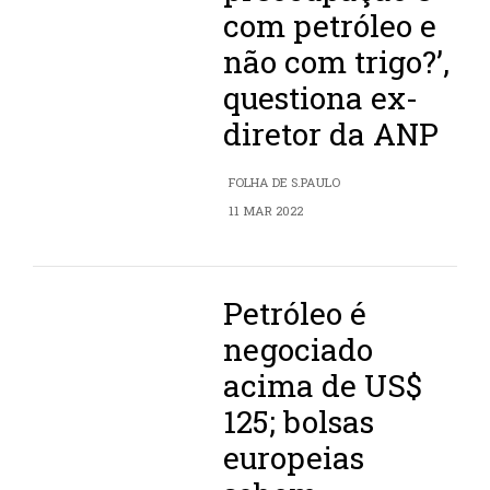
com petróleo e
não com trigo?’,
questiona ex-
diretor da ANP
FOLHA DE S.PAULO
11 MAR 2022
Petróleo é
negociado
acima de US$
125; bolsas
europeias