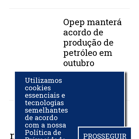
Opep manterá
acordo de
produção de
petróleo em
outubro
BIODIESELBR.COM
Utilizamos
20 SET 2021
cookies
essenciais e
tecnologias
semelhantes
de acordo
Países precisam abrir
com a nossa
Política de
mão de 60% das reservas
PROSSEGUIR