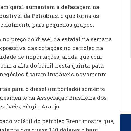
es em geral aumentam a defasagem na
stível da Petrobras, o que torna os
pecialmente para pequenos grupos.
% no preço do diesel da estatal na semana
pressiva das cotações no petróleo na
lidade de importações, ainda que com
om a alta do barril nesta quinta para
s negócios ficaram inviáveis novamente.
rtas para o diesel (importado) somente
presidente da Associação Brasileira dos
tíveis, Sérgio Araujo.
cado volátil do petróleo Brent mostra que,
istante dos quase 140 dólares o barril