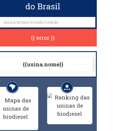
do Brasil
{{ error }}
{{usina.nome}}