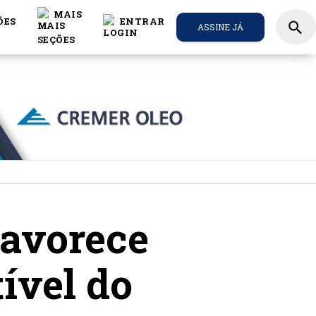
MAIS
ÕES
ENTRAR
search
ASSINE JÁ
favorece
ível do