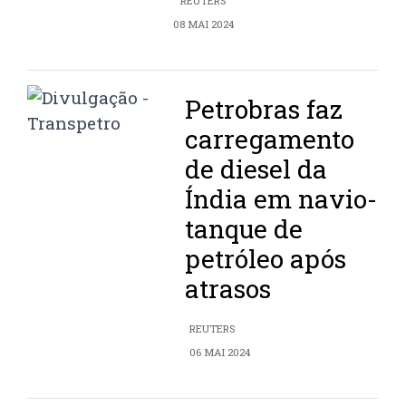
REUTERS
08 MAI 2024
Petrobras faz
carregamento
de diesel da
Índia em navio-
tanque de
petróleo após
atrasos
REUTERS
06 MAI 2024