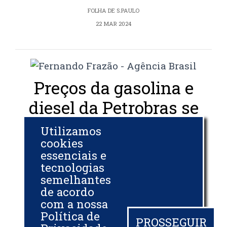
FOLHA DE S.PAULO
22 MAR 2024
Preços da gasolina e
diesel da Petrobras se
afastam dos
Utilizamos
internacionais com
cookies
essenciais e
avanço do petróleo
tecnologias
semelhantes
de acordo
VALOR ECONÔMICO
com a nossa
21 MAR 2024
Política de
PROSSEGUIR