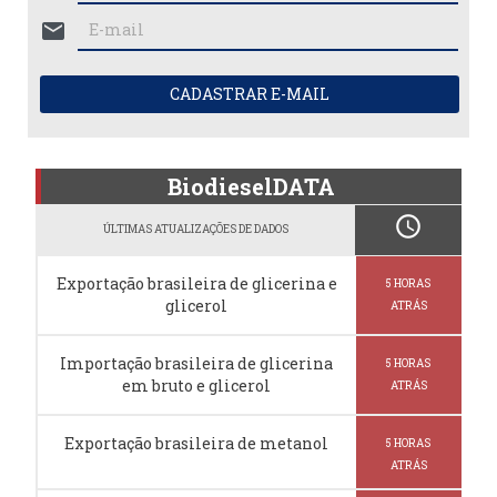
mail
CADASTRAR E-MAIL
BiodieselDATA
schedule
ÚLTIMAS ATUALIZAÇÕES DE DADOS
Exportação brasileira de glicerina e
5 HORAS
glicerol
ATRÁS
Importação brasileira de glicerina
5 HORAS
em bruto e glicerol
ATRÁS
Exportação brasileira de metanol
5 HORAS
ATRÁS