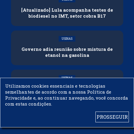
[Atualizado] Lula acompanha testes de
biodiesel no IMT, setor cobra B17
USINAS
Governo adia reunião sobre mistura de
etanol na gasolina
USINAS
Utilizamos cookies essenciais e tecnologias
CNPE veda importação de biodiesel
semelhantes de acordo com a nossa Política de
Privacidade e, ao continuar navegando, você concorda
com estas condições.
PROSSEGUIR
© 2003 - 2019 -
BIODIESELBR.COM - TODOS OS DIREITOS RESERVADOS