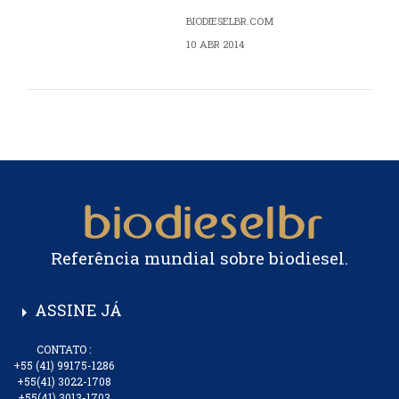
BIODIESELBR.COM
10 ABR 2014
Referência mundial sobre biodiesel.
ASSINE JÁ
arrow_right
CONTATO :
+55 (41) 99175-1286
+55(41) 3022-1708
+55(41) 3013-1703