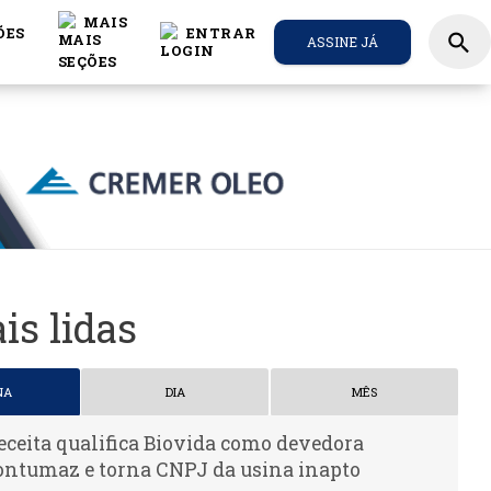
MAIS
ÕES
ENTRAR
search
ASSINE JÁ
is lidas
NA
DIA
MÊS
eceita qualifica Biovida como devedora
ontumaz e torna CNPJ da usina inapto