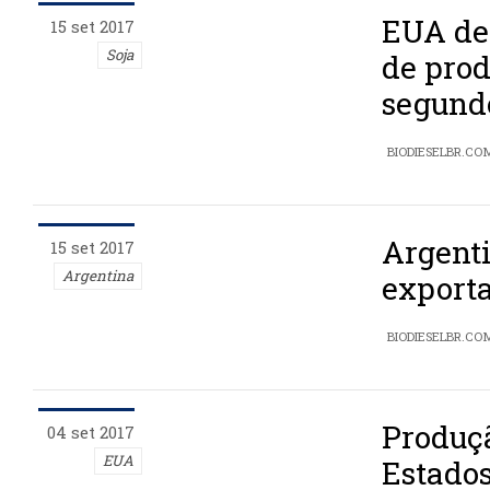
EUA de
15 set 2017
Soja
de prod
segund
BIODIESELBR.CO
Argent
15 set 2017
Argentina
export
BIODIESELBR.CO
Produçã
04 set 2017
EUA
Estado