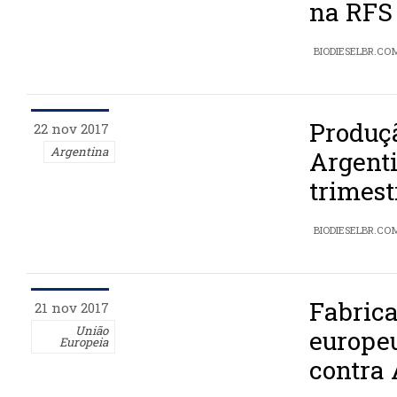
na RFS
BIODIESELBR.CO
Produçã
22 nov 2017
Argentina
Argenti
trimest
BIODIESELBR.CO
Fabrica
21 nov 2017
União
europe
Europeia
contra