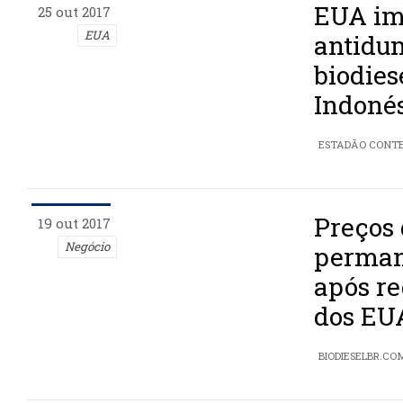
EUA im
25 out 2017
EUA
antidu
biodies
Indoné
ESTADÃO CONT
Preços 
19 out 2017
Negócio
perman
após re
dos EU
BIODIESELBR.CO