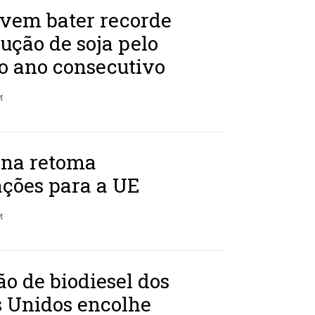
vem bater recorde
ução de soja pelo
o ano consecutivo
M
ina retoma
ações para a UE
M
o de biodiesel dos
s Unidos encolhe