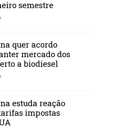
meiro semestre
M
ina quer acordo
anter mercado dos
rto a biodiesel
M
na estuda reação
tarifas impostas
EUA