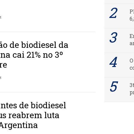
P
M
6
E
o de biodiesel da
a
na cai 21% no 3º
O
re
c
M
3
p
ntes de biodiesel
us reabrem luta
 Argentina