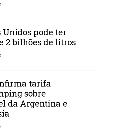
M
 Unidos pode ter
e 2 bilhões de litros
M
firma tarifa
mping sobre
el da Argentina e
sia
M