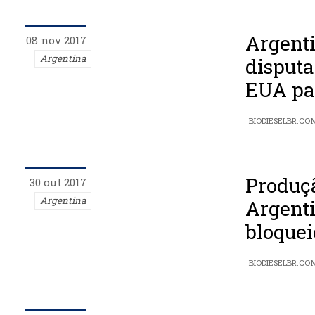
Argent
08 nov 2017
Argentina
disputa
EUA pa
BIODIESELBR.CO
Produçã
30 out 2017
Argentina
Argenti
bloque
BIODIESELBR.CO