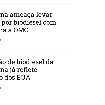
ina ameaça levar
 por biodiesel com
ra a OMC
M
o de biodiesel da
na já reflete
io dos EUA
M