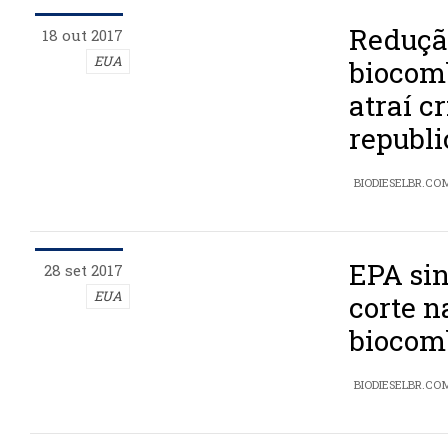
Reduçã
18 out 2017
EUA
biocom
atraí cr
republ
BIODIESELBR.CO
EPA sin
28 set 2017
EUA
corte n
biocom
BIODIESELBR.CO