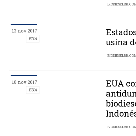
BIODIESELBR.CO
Estados
13 nov 2017
EUA
usina d
BIODIESELBR.CO
EUA con
10 nov 2017
EUA
antidu
biodies
Indoné
BIODIESELBR.CO