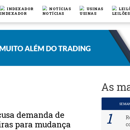
INDEXADOR
NOTÍCIAS
USINAS
LEIL
As ma
SEMA
cusa demanda de
R
eiras para mudança
c