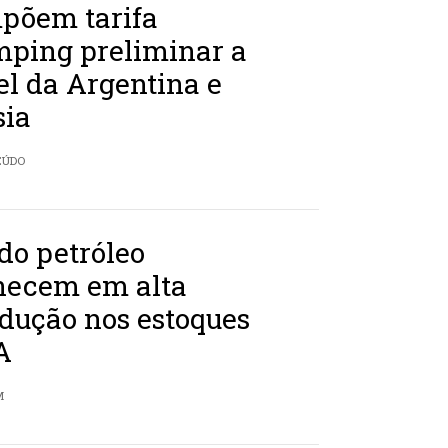
põem tarifa
mping preliminar a
el da Argentina e
sia
EÚDO
do petróleo
ecem em alta
dução nos estoques
A
M