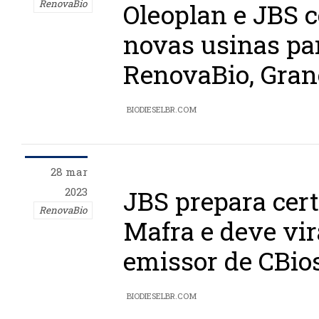
RenovaBio
Oleoplan e JBS c
novas usinas pa
RenovaBio, Gran
BIODIESELBR.COM
28 mar
2023
JBS prepara cert
RenovaBio
Mafra e deve vir
emissor de CBios
BIODIESELBR.COM