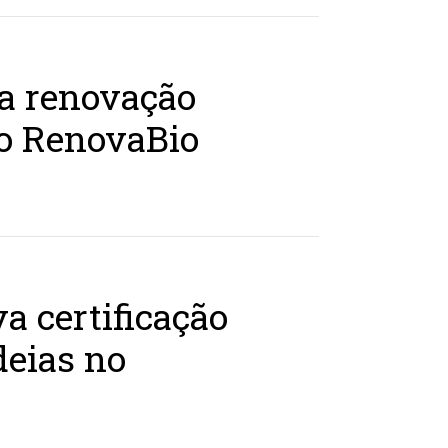
ra renovação
do RenovaBio
a certificação
deias no