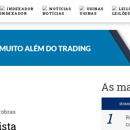
INDEXADOR
NOTÍCIAS
USINAS
LEIL
As ma
SEMA
R
ista
c