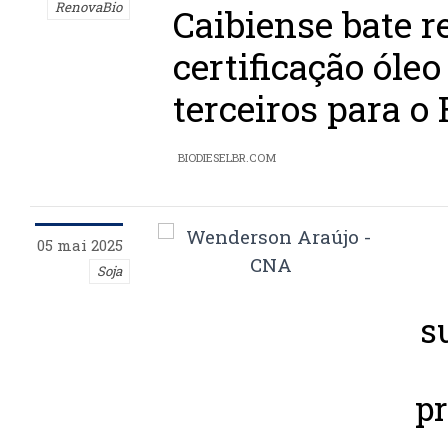
RenovaBio
Caibiense bate r
certificação óleo
terceiros para o
BIODIESELBR.COM
05 mai 2025
Soja
s
pr