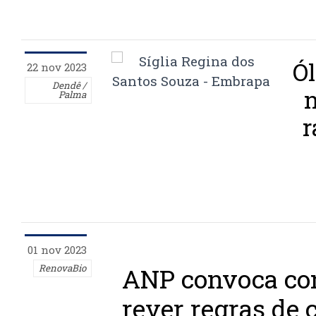
Ól
22 nov 2023
Dendê /
n
Palma
r
01 nov 2023
RenovaBio
ANP convoca con
rever regras de c