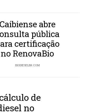
Caibiense abre
onsulta pública
ara certificação
no RenovaBio
BIODIESELBR.COM
cálculo de
iesel no