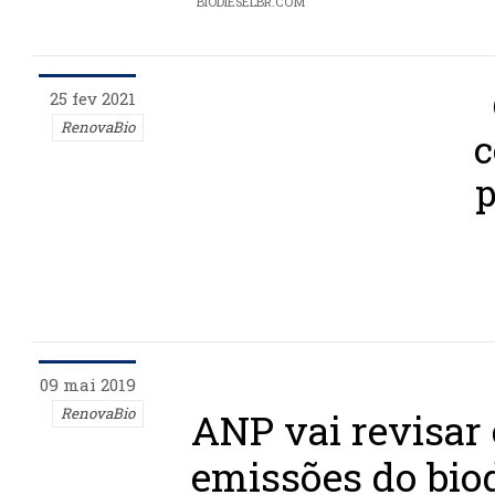
BIODIESELBR.COM
25 fev 2021
RenovaBio
c
p
09 mai 2019
RenovaBio
ANP vai revisar 
emissões do biod