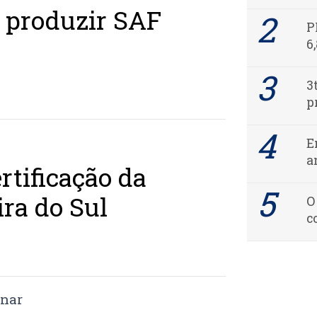
a produzir SAF
P
6
3
p
E
a
rtificação da
ra do Sul
O
c