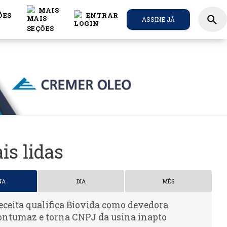
MAIS
ÕES
ENTRAR
search
ASSINE JÁ
is lidas
NA
DIA
MÊS
eceita qualifica Biovida como devedora
ontumaz e torna CNPJ da usina inapto