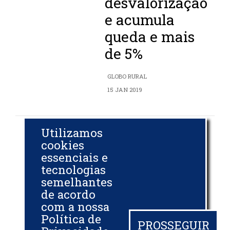
desvalorização
e acumula
queda e mais
de 5%
GLOBO RURAL
15 JAN 2019
Utilizamos
Demanda
cookies
internacional
essenciais e
tecnologias
incerta reduz
semelhantes
prêmio sobre a
de acordo
soja brasileira
com a nossa
Política de
PROSSEGUIR
CEPEA