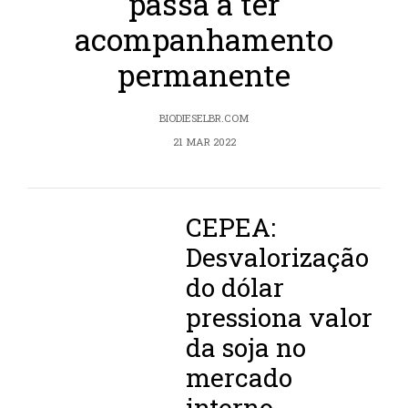
passa a ter
acompanhamento
permanente
BIODIESELBR.COM
21 MAR 2022
CEPEA:
Desvalorização
do dólar
pressiona valor
da soja no
mercado
interno