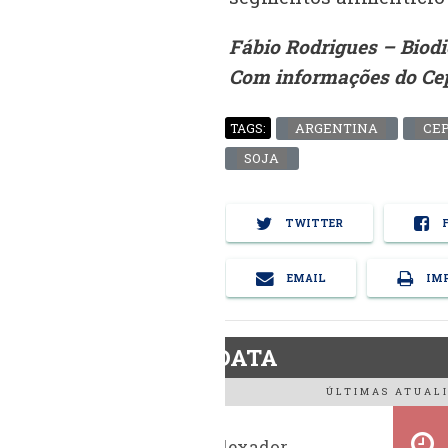
Fábio Rodrigues – Biod
Com informações do Ce
ARGENTINA
CE
TAGS:
SOJA
TWITTER
F
EMAIL
IMP
BiodieselDATA
ÚLTIMAS ATUALI
Histórico indexador