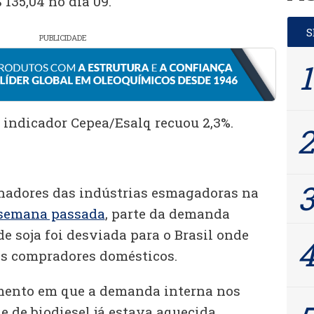
 135,04 no dia 09.
PUBLICIDADE
indicador Cepea/Esalq recuou 2,3%.
hadores das indústrias esmagadoras na
 semana passada
, parte da demanda
de soja foi desviada para o Brasil onde
os compradores domésticos.
ento em que a demanda interna nos
 de biodiesel já estava aquecida.