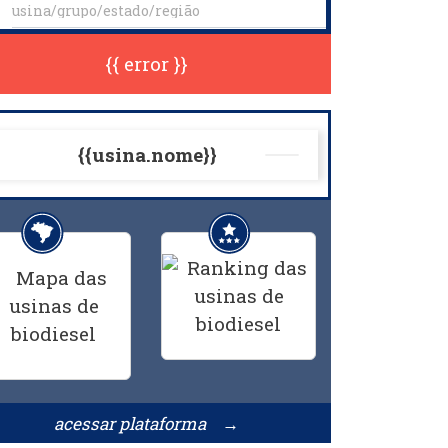
{{ error }}
{{usina.nome}}
acessar plataforma →