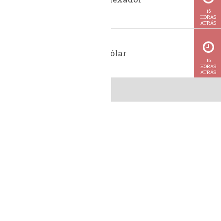
BiodieselBR
16
HORAS
ATRÁS
Cotação do dólar
16
HORAS
ATRÁS