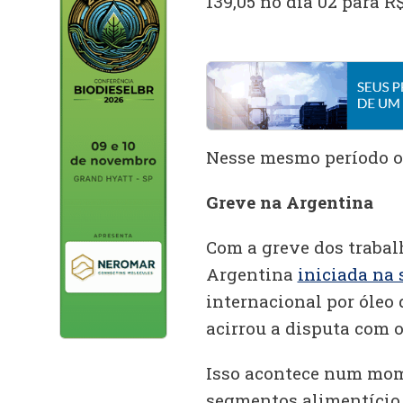
139,05 no dia 02 para R$
Nesse mesmo período o 
Greve na Argentina
Com a greve dos trabal
Argentina
iniciada na
internacional por óleo 
acirrou a disputa com 
Isso acontece num mom
segmentos alimentício e