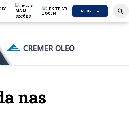
MAIS
ÕES
ENTRAR
search
ASSINE JÁ
da nas