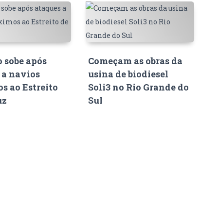
o sobe após
Começam as obras da
 a navios
usina de biodiesel
s ao Estreito
Soli3 no Rio Grande do
uz
Sul