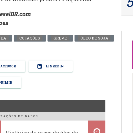
ieselBR.com
pea
PEA
COTAÇÕES
GREVE
ÓLEO DE SOJA
ACEBOOK
LINKEDIN
RIMIR
ZAÇÕES DE DADOS
Histórico do preço do óleo de