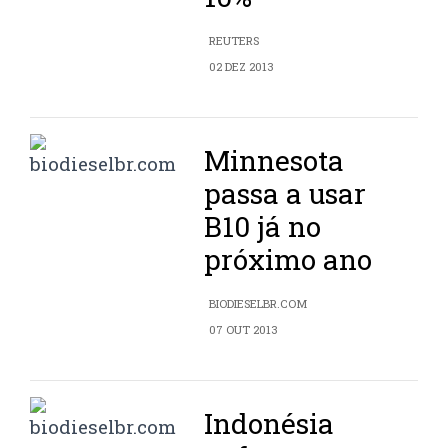
REUTERS
02 DEZ 2013
Minnesota
passa a usar
B10 já no
próximo ano
BIODIESELBR.COM
07 OUT 2013
Indonésia