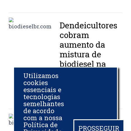
Dendeicultores
cobram
aumento da
mistura de
biodiesel na
Colômbia
Utilizamos
cookies
BIODIESELBR.COM
essenciais e
28 MAI 2013
tecnologias
semelhantes
de acordo
com a nossa
Indústria de
Política de
PROSSEGUIR