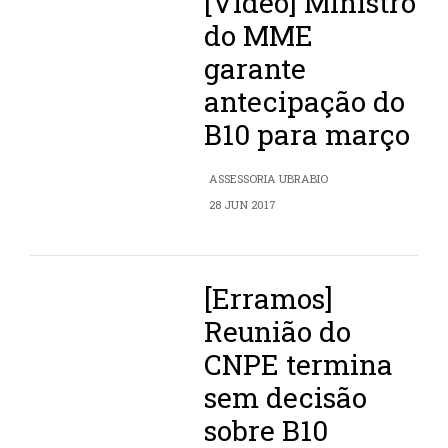
[Vídeo] Ministro
do MME
garante
antecipação do
B10 para março
ASSESSORIA UBRABIO
28 JUN 2017
[Erramos]
Reunião do
CNPE termina
sem decisão
sobre B10