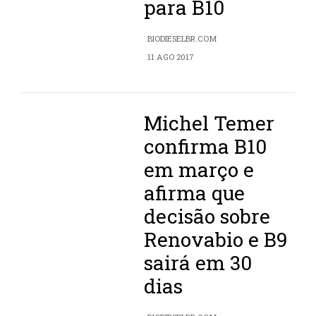
para B10
BIODIESELBR.COM
11 AGO 2017
Michel Temer
confirma B10
em março e
afirma que
decisão sobre
Renovabio e B9
sairá em 30
dias