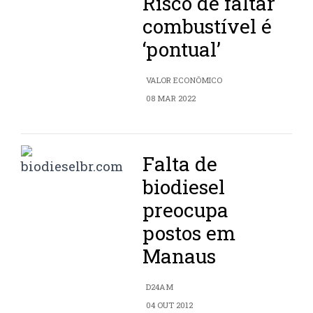
Risco de faltar
combustível é
‘pontual’
VALOR ECONÔMICO
08 MAR 2022
Falta de
biodiesel
preocupa
postos em
Manaus
D24AM
04 OUT 2012