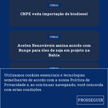
USINAS
CNPE veda importação de biodiesel
USINAS
Acelen Renováveis assina acordo com
Bunge para óleo de soja em projeto na
Bahia
USINAS
Utilizamos cookies essenciais e tecnologias
Conflitos e veto russo às exportações
semelhantes de acordo com a nossa Política de
ameaçam oferta global de diesel
Privacidade e, ao continuar navegando, você concorda
com estas condições.
PROSSEGUIR
© 2003 - 2019 -
BIODIESELBR.COM - TODOS OS DIREITOS RESERVADOS