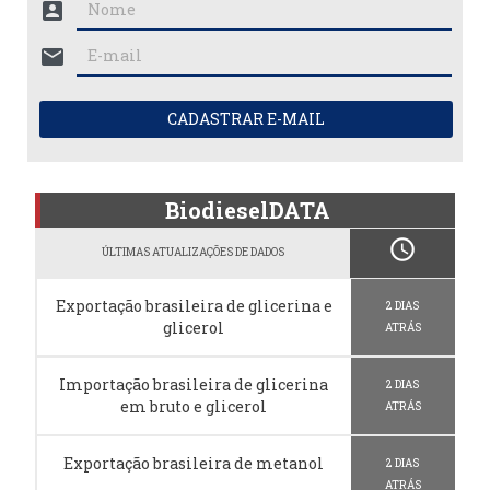
account_box
mail
CADASTRAR E-MAIL
BiodieselDATA
schedule
ÚLTIMAS ATUALIZAÇÕES DE DADOS
Exportação brasileira de glicerina e
2 DIAS
glicerol
ATRÁS
Importação brasileira de glicerina
2 DIAS
em bruto e glicerol
ATRÁS
Exportação brasileira de metanol
2 DIAS
ATRÁS