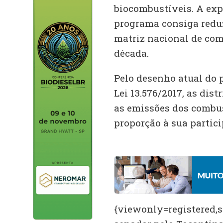
biocombustíveis. A exp
programa consiga reduz
matriz nacional de com
década.
Pelo desenho atual do 
Lei 13.576/2017, as dis
as emissões dos combu
proporção à sua partic
{viewonly=registered,sp