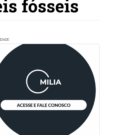
is fósseis
CIDADE