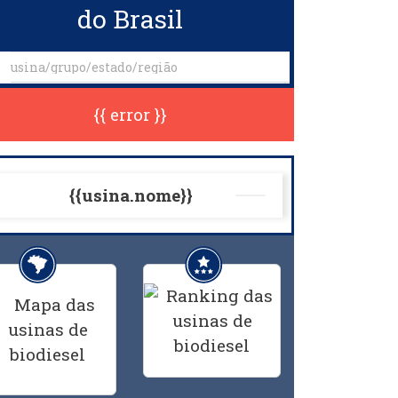
do Brasil
{{ error }}
{{usina.nome}}