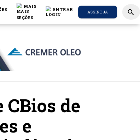
MAIS
ÕES
ENTRAR
search
ASSINE JÁ
e CBios de
es e