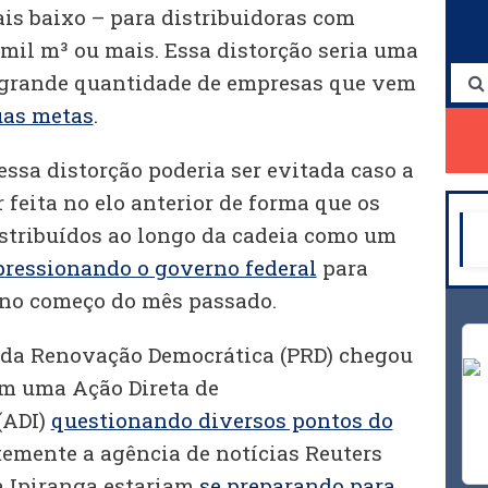
is baixo – para distribuidoras com
il m³ ou mais. Essa distorção seria uma
a grande quantidade de empresas que vem
uas metas
.
 essa distorção poderia ser evitada caso a
 feita no elo anterior de forma que os
stribuídos ao longo da cadeia como um
pressionando o governo federal
para
 no começo do mês passado.
o da Renovação Democrática (PRD) chegou
om uma Ação Direta de
(ADI)
questionando diversos pontos do
temente a agência de notícias Reuters
 a Ipiranga estariam
se preparando para