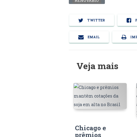
RENOVABIO
TWITTER
F
EMAIL
IMP
Veja mais
Chicago e
prêmios