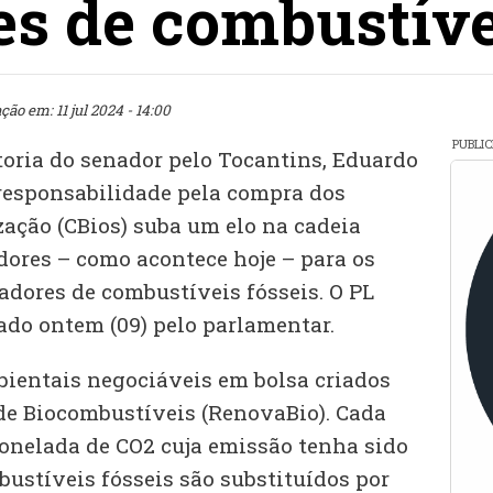
s de combustíve
ção em: 11 jul 2024 - 14:00
PUBLI
toria do senador pelo Tocantins, Eduardo
 responsabilidade pela compra dos
zação (CBios) suba um elo na cadeia
dores – como acontece hoje – para os
adores de combustíveis fósseis. O PL
ado ontem (09) pelo parlamentar.
bientais negociáveis em bolsa criados
 de Biocombustíveis (RenovaBio). Cada
tonelada de CO2 cuja emissão tenha sido
ustíveis fósseis são substituídos por