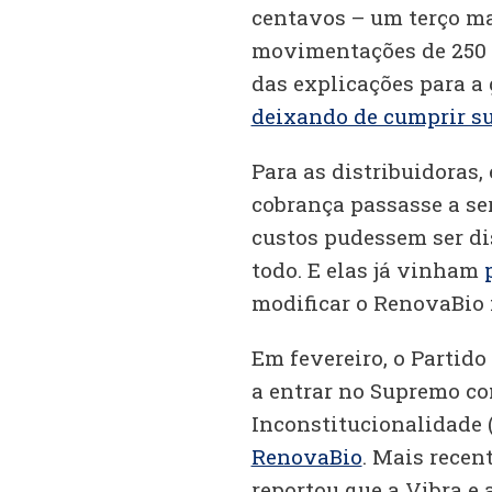
centavos – um terço ma
movimentações de 250 m
das explicações para 
deixando de cumprir s
Para as distribuidoras,
cobrança passasse a ser
custos pudessem ser di
todo. E elas já vinham
modificar o RenovaBio
Em fevereiro, o Partid
a entrar no Supremo c
Inconstitucionalidade 
RenovaBio
. Mais recen
reportou que a Vibra e