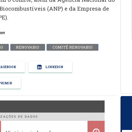
e Biocombustíveis (ANP) e da Empresa de
E).
com
ÃO
RENOVABIO
COMITÊ RENOVABIO
ACEBOOK
LINKEDIN
RIMIR
ZAÇÕES DE DADOS