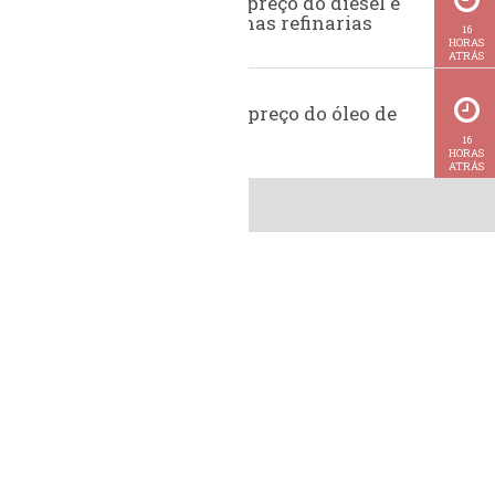
Evolução do preço do diesel e
da gasolina nas refinarias
16
HORAS
ATRÁS
Histórico do preço do óleo de
soja
16
HORAS
ATRÁS