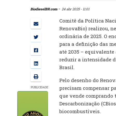
-
BiodieselBR.com
24 abr 2025 - 11:01
Comitê da Política Nac
RenovaBio) realizou, ne
ordinária de 2025. O e
para a definição das me
até 2035 – equivalente 
reduzir a intensidade 
Brasil.
Pelo desenho do Renova
precisam compensar pa
PUBLICIDADE
que vende comprando t
Descarbonização (CBios
biocombustíveis.