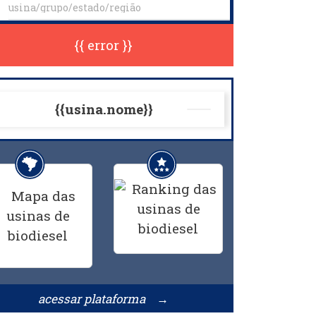
{{ error }}
{{usina.nome}}
acessar plataforma →