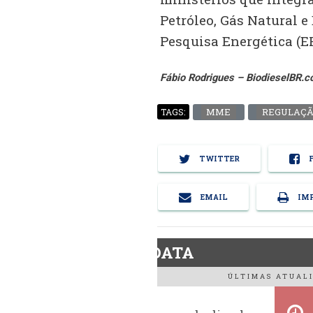
Petróleo, Gás Natural 
Pesquisa Energética (EP
Fábio Rodrigues – BiodieselBR.
MME
REGULAÇ
TAGS:
TWITTER
F
EMAIL
IMP
BiodieselDATA
ÚLTIMAS ATUALI