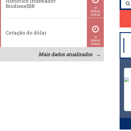
Histórico indexador
BiodieselBR
16
HORAS
ATRÁS
Cotação do dólar
16
HORAS
ATRÁS
Mais dados atualizados →