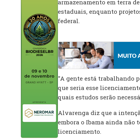
armazenamento em terra dev
estaduais, enquanto projeto
federal.
"A gente está trabalhando p
que seria esse licenciamento
quais estudos serão necessár
Alvarenga diz que a intençã
embora o Ibama ainda não 
licenciamento.