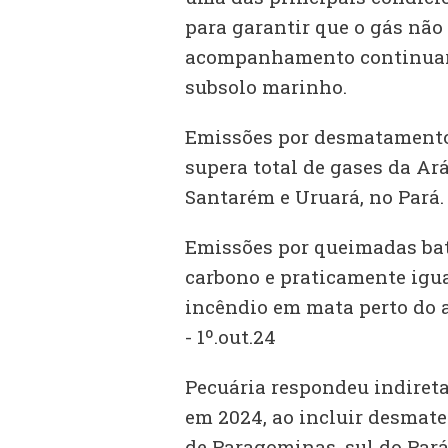
para garantir que o gás não
acompanhamento continuari
subsolo marinho.
Emissões por desmatamento
supera total de gases da Ar
Santarém e Uruará, no Pará.
Emissões por queimadas bat
carbono e praticamente igua
incêndio em mata perto do a
- 1º.out.24
Pecuária respondeu indiret
em 2024, ao incluir desmate
de Paragominas, sul do Pará