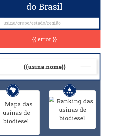
do Brasil
{{ error }}
{{usina.nome}}