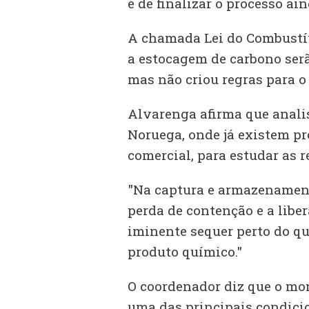
é de finalizar o processo ai
A chamada Lei do Combustíve
a estocagem de carbono ser
mas não criou regras para o
Alvarenga afirma que anali
Noruega, onde já existem pr
comercial, para estudar as r
"Na captura e armazenament
perda de contenção e a libe
iminente sequer perto do q
produto químico."
O coordenador diz que o mo
uma das principais condicio