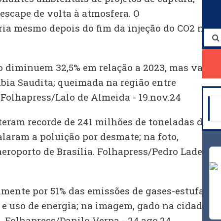
 escape de volta à atmosfera. O
a mesmo depois do fim da injeção do CO2 no
 diminuem 32,5% em relação a 2023, mas valor
ábia Saudita; queimada na região entre
 Folhapress/Lalo de Almeida - 19.nov.24
eram recorde de 241 milhões de toneladas de
laram a poluição por desmate; na foto,
eroporto de Brasília. Folhapress/Pedro Ladeira
amente por 51% das emissões de gases-estufa
 e uso de energia; na imagem, gado na cidade
. Folhapress/Danilo Verpa - 24.ago.24