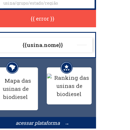
{{ error }}
{{usina.nome}}
acessar plataforma →