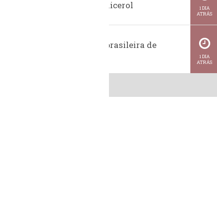
glicerina e glicerol
1 DIA
ATRÁS
Exportação brasileira de
metanol
1 DIA
ATRÁS