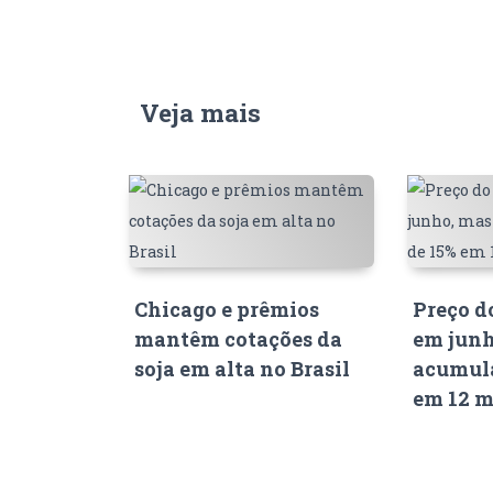
Veja mais
Chicago e prêmios
Preço d
mantêm cotações da
em junh
soja em alta no Brasil
acumula
em 12 m