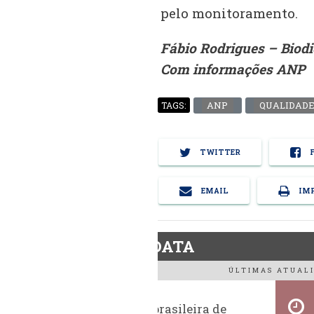
pelo monitoramento.
Fábio Rodrigues – Biod
Com informações ANP
ANP
QUALIDADE
TAGS:
TWITTER
F
EMAIL
IMP
BiodieselDATA
ÚLTIMAS ATUALI
Exportação brasileira de