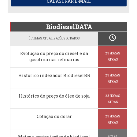
CADASTRAR E-MAIL
BiodieselDATA
schedule
ÚLTIMAS ATUALIZAÇÕES DE DADOS
Evolução do preço do diesel e da
23 HORAS
gasolina nas refinarias
ATRÁS
Histórico indexador BiodieselBR
23 HORAS
ATRÁS
Histórico do preço do óleo de soja
23 HORAS
ATRÁS
Cotação do dólar
23 HORAS
ATRÁS
Metas e contratações de biodiesel
8 DIAS