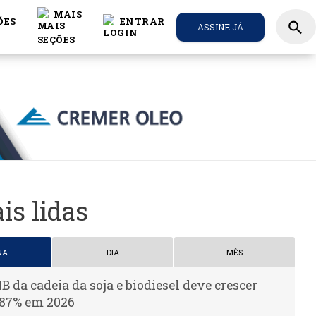
MAIS
ÕES
ENTRAR
search
ASSINE JÁ
is lidas
NA
DIA
MÊS
IB da cadeia da soja e biodiesel deve crescer
,87% em 2026