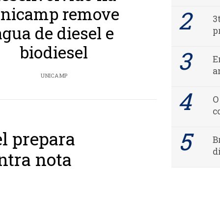
nicamp remove
3
água de diesel e
p
biodiesel
E
a
UNICAMP
O
c
el prepara
B
d
ntra nota