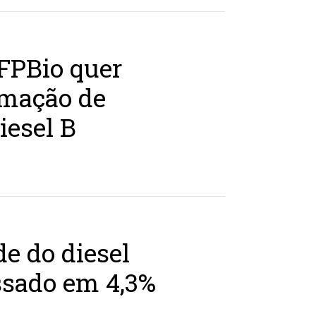
 FPBio quer
rmação de
iesel B
e do diesel
ssado em 4,3%