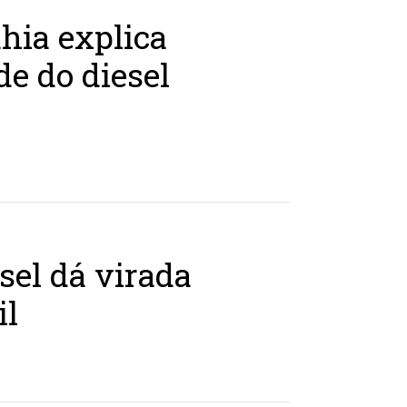
hia explica
de do diesel
sel dá virada
il