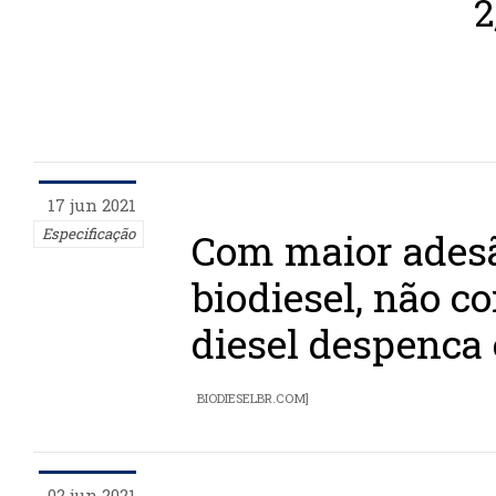
2
17 jun 2021
Especificação
Com maior adesã
biodiesel, não c
diesel despenca
BIODIESELBR.COM]
02 jun 2021