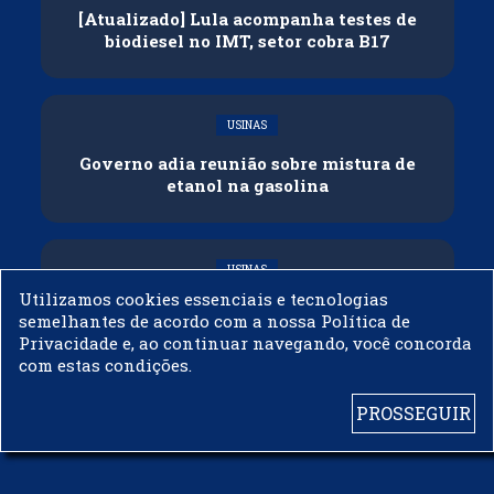
[Atualizado] Lula acompanha testes de
biodiesel no IMT, setor cobra B17
USINAS
Governo adia reunião sobre mistura de
etanol na gasolina
USINAS
Utilizamos cookies essenciais e tecnologias
CNPE veda importação de biodiesel
semelhantes de acordo com a nossa Política de
Privacidade e, ao continuar navegando, você concorda
com estas condições.
PROSSEGUIR
© 2003 - 2019 -
BIODIESELBR.COM - TODOS OS DIREITOS RESERVADOS