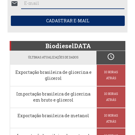
mail
CADASTRAR E-MAIL
BiodieselDATA
schedule
ÚLTIMAS ATUALIZAÇÕES DE DADOS
Exportação brasileira de glicerina e
10 HORAS
glicerol
ATRÁS
Importação brasileira de glicerina
10 HORAS
em bruto e glicerol
ATRÁS
Exportação brasileira de metanol
10 HORAS
ATRÁS