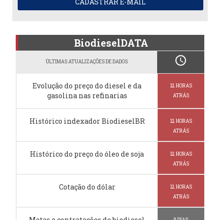
CADASTRAR E-MAIL
BiodieselDATA
schedule
ÚLTIMAS ATUALIZAÇÕES DE DADOS
Evolução do preço do diesel e da
12 HORAS
gasolina nas refinarias
ATRÁS
Histórico indexador BiodieselBR
12 HORAS
ATRÁS
Histórico do preço do óleo de soja
12 HORAS
ATRÁS
Cotação do dólar
12 HORAS
ATRÁS
Metas e contratações de biodiesel
8 DIAS