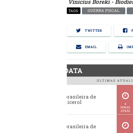
Vinicius Boreki - Biodi
GUERRA FISCAL
TAGS:
TWITTER
F
EMAIL
IMP
BiodieselDATA
ÚLTIMAS ATUALI
Exportação brasileira de
glicerina e glicerol
4
HORAS
ATRÁS
Exportação brasileira de
metanol