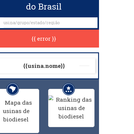
do Brasil
{{ error }}
{{usina.nome}}