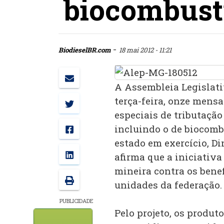
biocombust
-
BiodieselBR.com
18 mai 2012 - 11:21
A Assembleia Legislati
terça-feira, onze mens
especiais de tributaçã
incluindo o de biocomb
estado em exercício, Di
afirma que a iniciativ
mineira contra os benef
unidades da federação.
PUBLICIDADE
Pelo projeto, os produt