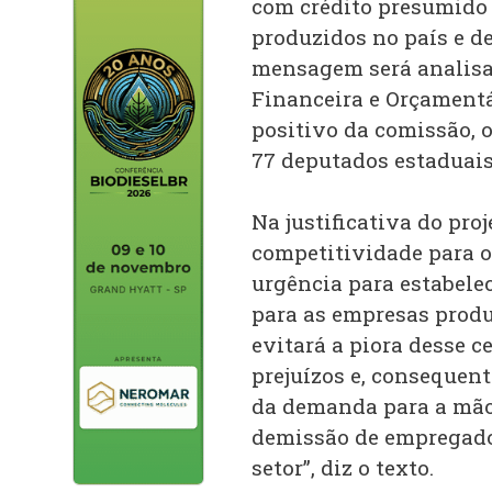
com crédito presumido
produzidos no país e de
mensagem será analisa
Financeira e Orçament
positivo da comissão, o
77 deputados estaduai
Na justificativa do pro
competitividade para ou
urgência para estabele
para as empresas produ
evitará a piora desse c
prejuízos e, consequen
da demanda para a mão
demissão de empregado
setor”, diz o texto.