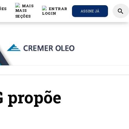
MAIS
ÕES
ENTRAR
search
ASSINE JÁ
G propõe