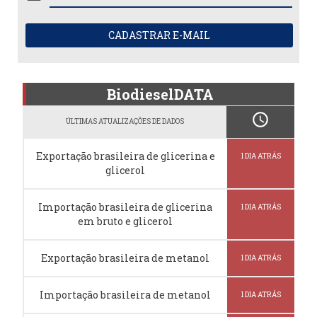
CADASTRAR E-MAIL
BiodieselDATA
schedule
ÚLTIMAS ATUALIZAÇÕES DE DADOS
Exportação brasileira de glicerina e
1 DIA ATRÁS
glicerol
Importação brasileira de glicerina
1 DIA ATRÁS
em bruto e glicerol
Exportação brasileira de metanol
1 DIA ATRÁS
Importação brasileira de metanol
1 DIA ATRÁS