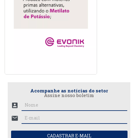
Acompanhe as notícias do setor
Assine nosso boletim
account_box
mail
CADASTRAR E-MAIL