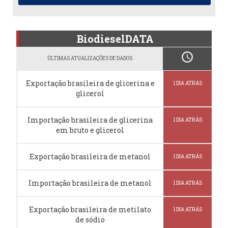
BiodieselDATA
schedule
ÚLTIMAS ATUALIZAÇÕES DE DADOS
Exportação brasileira de glicerina e
1 DIA ATRÁS
glicerol
Importação brasileira de glicerina
1 DIA ATRÁS
em bruto e glicerol
Exportação brasileira de metanol
1 DIA ATRÁS
Importação brasileira de metanol
1 DIA ATRÁS
Exportação brasileira de metilato
1 DIA ATRÁS
de sódio