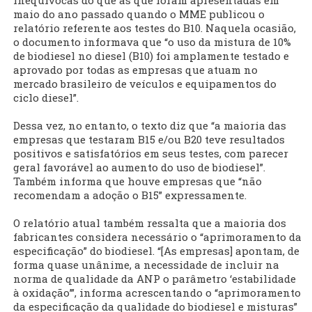
inequívocas do que as que foram apresentadas em
maio do ano passado quando o MME publicou o
relatório referente aos testes do B10. Naquela ocasião,
o documento informava que “o uso da mistura de 10%
de biodiesel no diesel (B10) foi amplamente testado e
aprovado por todas as empresas que atuam no
mercado brasileiro de veículos e equipamentos do
ciclo diesel”.
Dessa vez, no entanto, o texto diz que “a maioria das
empresas que testaram B15 e/ou B20 teve resultados
positivos e satisfatórios em seus testes, com parecer
geral favorável ao aumento do uso de biodiesel”.
Também informa que houve empresas que “não
recomendam a adoção o B15” expressamente.
O relatório atual também ressalta que a maioria dos
fabricantes considera necessário o “aprimoramento da
especificação” do biodiesel. “[As empresas] apontam, de
forma quase unânime, a necessidade de incluir na
norma de qualidade da ANP o parâmetro ‘estabilidade
à oxidação’”, informa acrescentando o “aprimoramento
da especificação da qualidade do biodiesel e misturas”