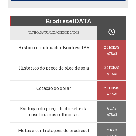
BiodieselDATA
schedule
ÚLTIMAS ATUALIZAÇÕES DE DADOS
Histórico indexador BiodieselBR
20 HORAS
ATRÁS
Histórico do preço do óleo de soja
20 HORAS
ATRÁS
Cotação do dólar
20 HORAS
ATRÁS
Evolução do preço do diesel e da
6 DIAS
gasolina nas refinarias
ATRÁS
Metas e contratações de biodiesel
7 DIAS