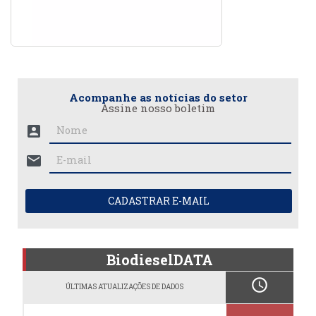
Acompanhe as notícias do setor
Assine nosso boletim
account_box
mail
CADASTRAR E-MAIL
BiodieselDATA
schedule
ÚLTIMAS ATUALIZAÇÕES DE DADOS