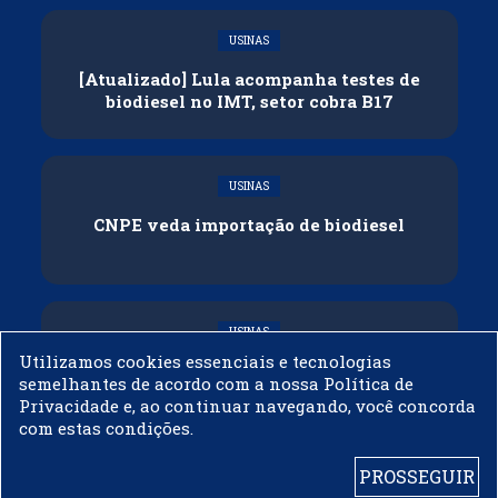
USINAS
[Atualizado] Lula acompanha testes de
biodiesel no IMT, setor cobra B17
USINAS
CNPE veda importação de biodiesel
USINAS
Utilizamos cookies essenciais e tecnologias
Acelen Renováveis assina acordo com
semelhantes de acordo com a nossa Política de
Bunge para óleo de soja em projeto na
Privacidade e, ao continuar navegando, você concorda
Bahia
com estas condições.
PROSSEGUIR