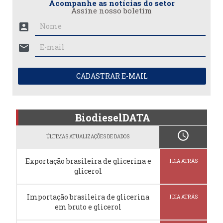
Acompanhe as notícias do setor
Assine nosso boletim
account_box
mail
CADASTRAR E-MAIL
BiodieselDATA
schedule
ÚLTIMAS ATUALIZAÇÕES DE DADOS
Exportação brasileira de glicerina e
1 DIA ATRÁS
glicerol
Importação brasileira de glicerina
1 DIA ATRÁS
em bruto e glicerol