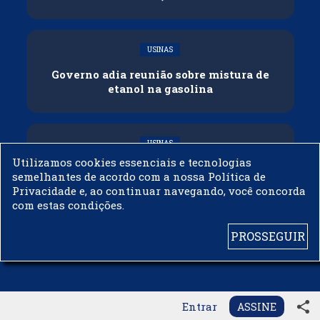
USINAS
Governo adia reunião sobre mistura de
etanol na gasolina
USINAS
Utilizamos cookies essenciais e tecnologias
CNPE veda importação de biodiesel
semelhantes de acordo com a nossa Política de
Privacidade e, ao continuar navegando, você concorda
com estas condições.
PROSSEGUIR
© 2003 - 2019 -
BIODIESELBR.COM - TODOS OS DIREITOS RESERVADOS
share
Entrar
ASSINE