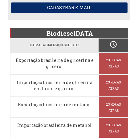
CADASTRAR E-MAIL
BiodieselDATA
schedule
ÚLTIMAS ATUALIZAÇÕES DE DADOS
Exportação brasileira de glicerina e
23 HORAS
glicerol
ATRÁS
Importação brasileira de glicerina
23 HORAS
em bruto e glicerol
ATRÁS
Exportação brasileira de metanol
23 HORAS
ATRÁS
Importação brasileira de metanol
23 HORAS
ATRÁS