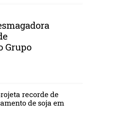
 esmagadora
de
o Grupo
projeta recorde de
samento de soja em