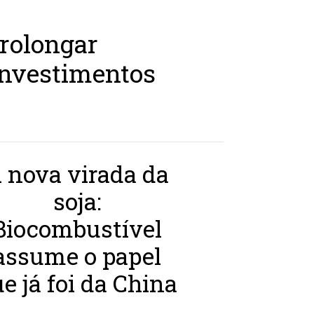
prolongar
investimentos
 nova virada da
soja:
Biocombustível
assume o papel
e já foi da China