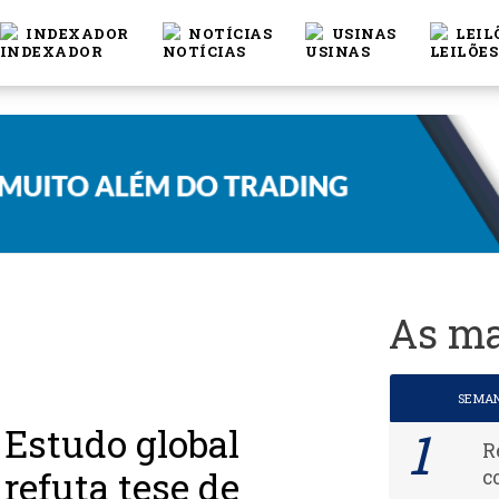
INDEXADOR
NOTÍCIAS
USINAS
LEIL
As ma
SEMA
Estudo global
R
refuta tese de
c