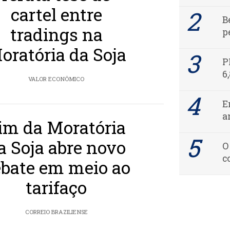
cartel entre
B
tradings na
p
oratória da Soja
P
6
VALOR ECONÔMICO
E
a
im da Moratória
a Soja abre novo
O
c
bate em meio ao
tarifaço
CORREIO BRAZILIENSE