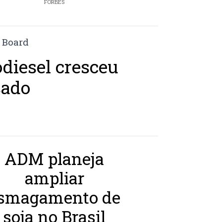
FORBES
odiesel cresceu
sado
ADM planeja
ampliar
smagamento de
soja no Brasil