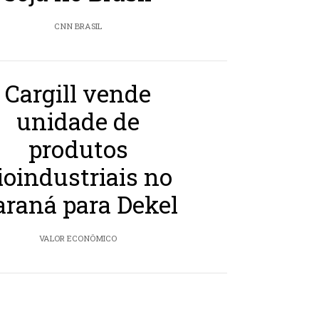
CNN BRASIL
Cargill vende
unidade de
produtos
ioindustriais no
araná para Dekel
VALOR ECONÔMICO