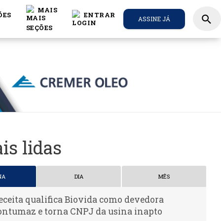
MAIS
ÕES
ENTRAR
search
ASSINE JÁ
is lidas
NA
DIA
MÊS
eceita qualifica Biovida como devedora
ontumaz e torna CNPJ da usina inapto