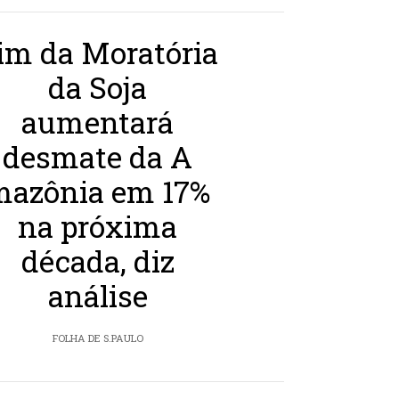
im da Moratória
da Soja
aumentará
desmate da A
mazônia em 17%
na próxima
década, diz
análise
FOLHA DE S.PAULO