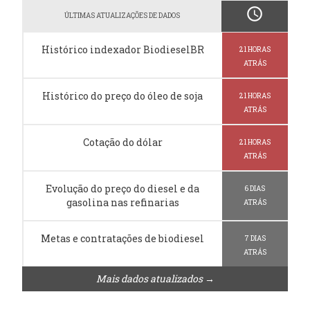
schedule
ÚLTIMAS ATUALIZAÇÕES DE DADOS
Histórico indexador BiodieselBR
21 HORAS
ATRÁS
Histórico do preço do óleo de soja
21 HORAS
ATRÁS
Cotação do dólar
21 HORAS
ATRÁS
Evolução do preço do diesel e da
6 DIAS
gasolina nas refinarias
ATRÁS
Metas e contratações de biodiesel
7 DIAS
ATRÁS
Mais dados atualizados →