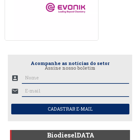
Acompanhe as notícias do setor
Assine nosso boletim
account_box
mail
CADASTRAR E-MAIL
BiodieselDATA