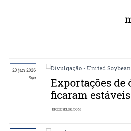
m
23 jan 2026
Soja
Exportações de ó
ficaram estávei
BIODIESELBR.COM