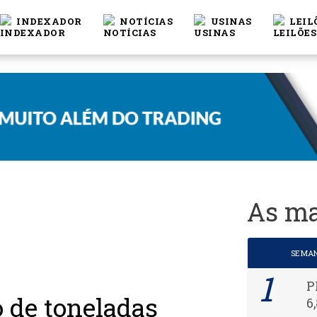
INDEXADOR
NOTÍCIAS
USINAS
LEIL
As ma
SEMA
P
 de toneladas
6