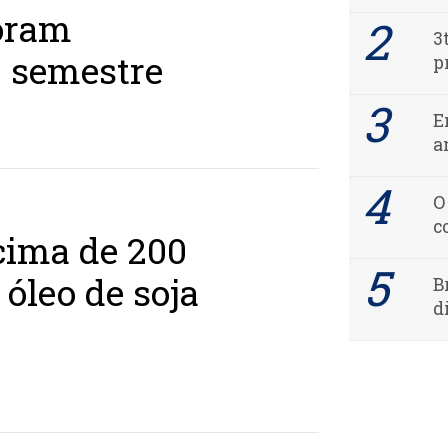
foram
3
º semestre
p
E
a
O
c
cima de 200
 óleo de soja
B
d