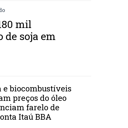
180 mil
o de soja em
 e biocombustíveis
am preços do óleo
enciam farelo de
ponta Itaú BBA