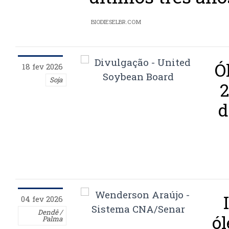
BIODIESELBR.COM
Ó
18 fev 2026
Soja
2
d
04 fev 2026
Dendê /
ól
Palma