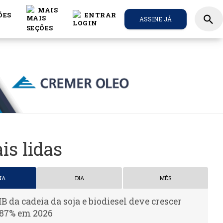
MAIS
ÕES
ENTRAR
search
ASSINE JÁ
is lidas
NA
DIA
MÊS
IB da cadeia da soja e biodiesel deve crescer
,87% em 2026