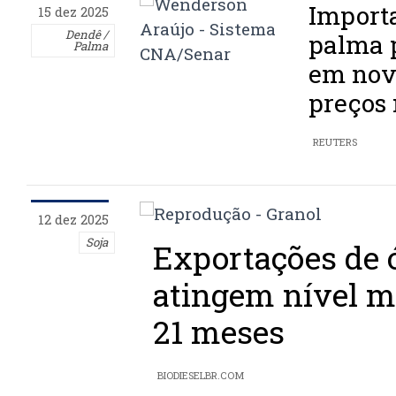
Importa
15 dez 2025
Dendê /
palma p
Palma
em nov
preços 
REUTERS
12 dez 2025
Soja
Exportações de ó
atingem nível m
21 meses
BIODIESELBR.COM