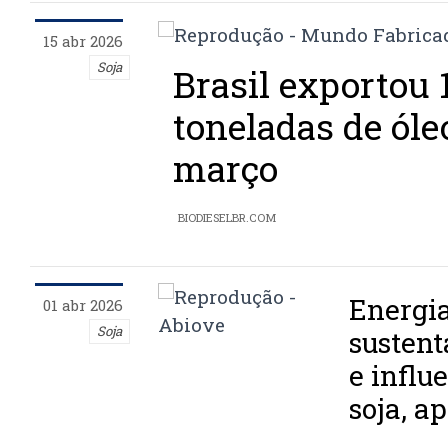
15 abr 2026
Soja
Brasil exportou 
toneladas de óle
março
BIODIESELBR.COM
Energia
01 abr 2026
Soja
sustent
e influ
soja, a