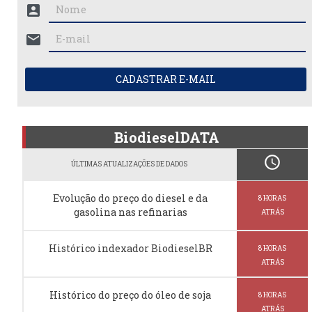
account_box
mail
CADASTRAR E-MAIL
BiodieselDATA
schedule
ÚLTIMAS ATUALIZAÇÕES DE DADOS
Evolução do preço do diesel e da
8 HORAS
gasolina nas refinarias
ATRÁS
Histórico indexador BiodieselBR
8 HORAS
ATRÁS
Histórico do preço do óleo de soja
8 HORAS
ATRÁS