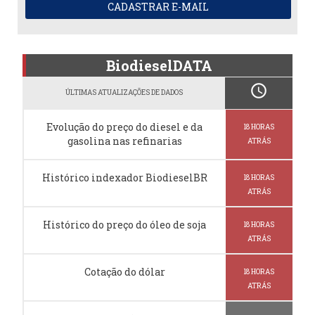
CADASTRAR E-MAIL
BiodieselDATA
schedule
ÚLTIMAS ATUALIZAÇÕES DE DADOS
Evolução do preço do diesel e da
18 HORAS
gasolina nas refinarias
ATRÁS
Histórico indexador BiodieselBR
18 HORAS
ATRÁS
Histórico do preço do óleo de soja
18 HORAS
ATRÁS
Cotação do dólar
18 HORAS
ATRÁS