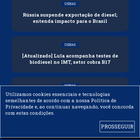
USINAS
Rússia suspende exportação de diesel;
entenda impacto para o Brasil
USINAS
[Atualizado] Lula acompanha testes de
biodiesel no IMT, setor cobra B17
USINAS
Utilizamos cookies essenciais e tecnologias
Governo adia reunião sobre mistura de
semelhantes de acordo com a nossa Política de
etanol na gasolina
Privacidade e, ao continuar navegando, você concorda
com estas condições.
PROSSEGUIR
© 2003 - 2019 -
BIODIESELBR.COM - TODOS OS DIREITOS RESERVADOS