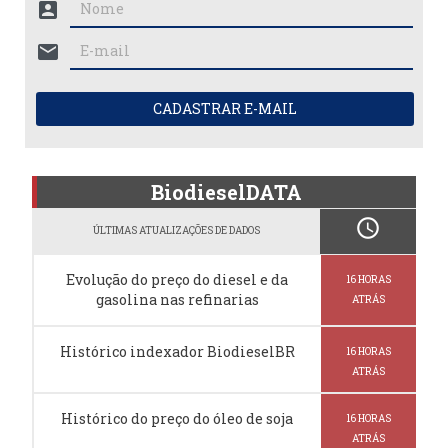
account_box
mail
CADASTRAR E-MAIL
BiodieselDATA
schedule
ÚLTIMAS ATUALIZAÇÕES DE DADOS
Evolução do preço do diesel e da
16 HORAS
gasolina nas refinarias
ATRÁS
Histórico indexador BiodieselBR
16 HORAS
ATRÁS
Histórico do preço do óleo de soja
16 HORAS
ATRÁS