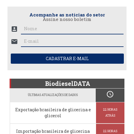
Acompanhe as notícias do setor
Assine nosso boletim
account_box
mail
CADASTRAR E-MAIL
BiodieselDATA
schedule
ÚLTIMAS ATUALIZAÇÕES DE DADOS
Exportação brasileira de glicerina e
22 HORAS
glicerol
ATRÁS
Importação brasileira de glicerina
22 HORAS