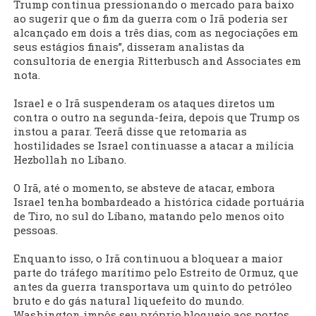
Trump continua pressionando o mercado para baixo
ao sugerir que o fim da guerra com o Irã poderia ser
alcançado em dois a três dias, com as negociações em
seus estágios finais”, disseram analistas da
consultoria de energia Ritterbusch and Associates em
nota.
Israel e o Irã suspenderam os ataques diretos um
contra o outro na segunda-feira, depois que Trump os
instou a parar. Teerã disse que retomaria as
hostilidades se Israel continuasse a atacar a milícia
Hezbollah no Líbano.
O Irã, até o momento, se absteve de atacar, embora
Israel tenha bombardeado a histórica cidade portuária
de Tiro, no sul do Líbano, matando pelo menos oito
pessoas.
Enquanto isso, o Irã continuou a bloquear a maior
parte do tráfego marítimo pelo Estreito de Ormuz, que
antes da guerra transportava um quinto do petróleo
bruto e do gás natural liquefeito do mundo.
Washington impôs seu próprio bloqueio aos portos