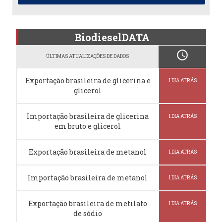
BiodieselDATA
schedule
ÚLTIMAS ATUALIZAÇÕES DE DADOS
Exportação brasileira de glicerina e
1 DIA ATRÁS
glicerol
Importação brasileira de glicerina
1 DIA ATRÁS
em bruto e glicerol
Exportação brasileira de metanol
1 DIA ATRÁS
Importação brasileira de metanol
1 DIA ATRÁS
Exportação brasileira de metilato
1 DIA ATRÁS
de sódio