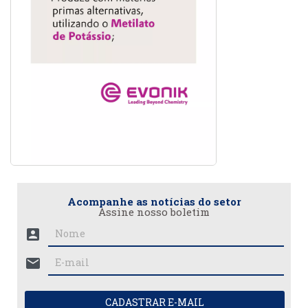
Acompanhe as notícias do setor
Assine nosso boletim
account_box
mail
CADASTRAR E-MAIL